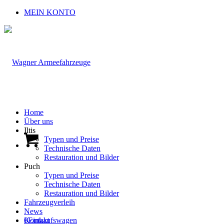
MEIN KONTO
Home
Über uns
Iltis
Typen und Preise
Technische Daten
Restauration und Bilder
Puch
Typen und Preise
Technische Daten
Restauration und Bilder
Fahrzeugverleih
News
0
Kontakt
Einkaufswagen