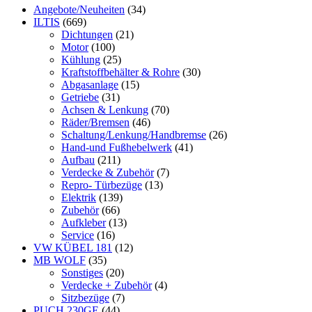
Angebote/Neuheiten
(34)
ILTIS
(669)
Dichtungen
(21)
Motor
(100)
Kühlung
(25)
Kraftstoffbehälter & Rohre
(30)
Abgasanlage
(15)
Getriebe
(31)
Achsen & Lenkung
(70)
Räder/Bremsen
(46)
Schaltung/Lenkung/Handbremse
(26)
Hand-und Fußhebelwerk
(41)
Aufbau
(211)
Verdecke & Zubehör
(7)
Repro- Türbezüge
(13)
Elektrik
(139)
Zubehör
(66)
Aufkleber
(13)
Service
(16)
VW KÜBEL 181
(12)
MB WOLF
(35)
Sonstiges
(20)
Verdecke + Zubehör
(4)
Sitzbezüge
(7)
PUCH 230GE
(44)