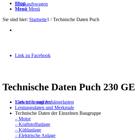
Shop
0
Einkaufswagen
Menü
Menü
Sie sind hier:
Startseite
1
/
Technische Daten Puch
Link zu Facebook
Technische Daten Puch 230 GE
Link zu Instagram
Gewichte und Anhängelasten
Leistungsdaten und Merkmale
Technische Daten der Einzelnen Baugruppe
– Motor
– Kraftstoffanlage
– Kühlanlage
– Elektrische Anlage