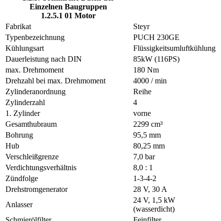
Einzelnen Baugruppen
1.2.5.1 01 Motor
Fabrikat
Steyr
Typenbezeichnung
PUCH 230GE
Kühlungsart
Flüssigkeitsumluftkühlung
Dauerleistung nach DIN
85kW (116PS)
max. Drehmoment
180 Nm
Drehzahl bei max. Drehmoment
4000 / min
Zylinderanordnung
Reihe
Zylinderzahl
4
1. Zylinder
vorne
Gesamthubraum
2299 cm³
Bohrung
95,5 mm
Hub
80,25 mm
Verschleißgrenze
7,0 bar
Verdichtungsverhältnis
8,0 : 1
Zündfolge
1-3-4-2
Drehstromgenerator
28 V, 30 A
24 V, 1,5 kW
Anlasser
(wasserdicht)
Schmierölfilter
Feinfilter