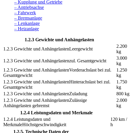
– Kupplung und Getriebe
– Antriebsachse
– Fahrwerk
– Bremsanlage
– Lenkanlage
– Heizanlage
1.2.3 Gewichte und Anhängelasten
2.200
Leergewicht
kg
3.000
zul. Gesamtgewicht
kg
Vorderachslast bei zul.
1.250
Gesamtgewicht
kg
Hinterachslast bei zul.
1.750
Gesamtgewicht
kg
Zuladung
800 kg
Zulässige
2.000
Anhängelasten gebremst
kg
1.2.4 Leistungsdaten und Merkmale
120 km /
Höchstgeschwindigkeit
h
1.2.5. Technische Daten der