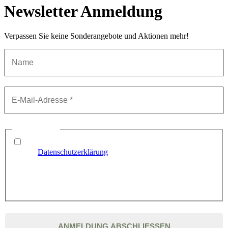
Newsletter Anmeldung
Verpassen Sie keine Sonderangebote und Aktionen mehr!
Datenschutz
*
Ja, ich bin mit der Speicherung meiner Daten gemäß
unserer
Datenschutzerklärung
einverstanden. Ich möchte
regelmäßig interessante Informationen und Angebote per E-
Mail erhalten und stimme mit Angabe meiner E-Mail-Adresse
dem Erhalt eines personalisierten E-Mail-Newsletters zu. Diese
Einwilligung kann ich jederzeit widerrufen.