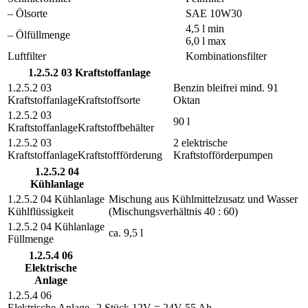
– Ölsorte
SAE 10W30
4,5 l min
– Ölfüllmenge
6,0 l max
Luftfilter
Kombinationsfilter
1.2.5.2 03 Kraftstoffanlage
Benzin bleifrei mind. 91
Kraftstoffsorte
Oktan
90 l
Kraftstoffbehälter
2 elektrische
Kraftstoffförderung
Kraftstofförderpumpen
1.2.5.2 04
Kühlanlage
Mischung aus Kühlmittelzusatz und Wasser
Kühlflüssigkeit
(Mischungsverhältnis 40 : 60)
ca. 9,5 l
Füllmenge
1.2.5.4 06
Elektrische
Anlage
2 Stück 12V = 24V 55 Ah