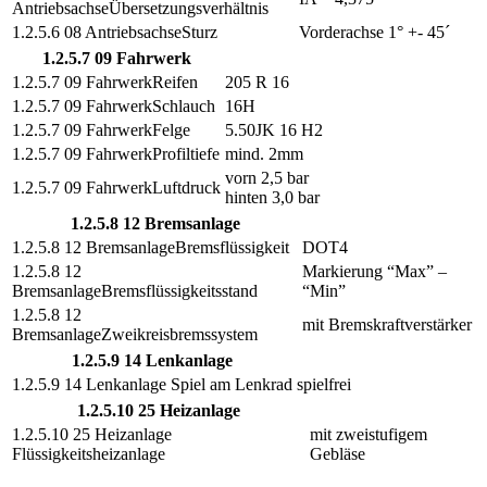
Übersetzungsverhältnis
Sturz
Vorderachse 1° +- 45´
1.2.5.7 09 Fahrwerk
Reifen
205 R 16
Schlauch
16H
Felge
5.50JK 16 H2
Profiltiefe
mind. 2mm
vorn 2,5 bar
Luftdruck
hinten 3,0 bar
1.2.5.8 12 Bremsanlage
Bremsflüssigkeit
DOT4
Markierung “Max” –
Bremsflüssigkeitsstand
“Min”
mit Bremskraftverstärker
Zweikreisbremssystem
1.2.5.9 14 Lenkanlage
Spiel am Lenkrad
spielfrei
1.2.5.10 25 Heizanlage
mit zweistufigem
Flüssigkeitsheizanlage
Gebläse