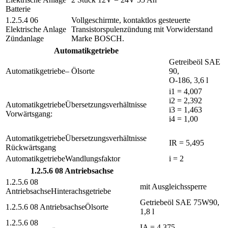
Batterie
Vollgeschirmte, kontaktlos gesteuerte
Transistorspulenzündung mit Vorwiderstand
Zündanlage
Marke BOSCH.
Automatikgetriebe
Getreibeöl SAE
– Ölsorte
90,
O-186, 3,6 l
i1 = 4,007
i2 = 2,392
Übersetzungsverhältnisse
i3 = 1,463
Vorwärtsgang:
i4 = 1,00
Übersetzungsverhältnisse
IR = 5,495
Rückwärtsgang
Wandlungsfaktor
i = 2
1.2.5.6 08 Antriebsachse
mit Ausgleichssperre
Hinterachsgetriebe
Getriebeöl SAE 75W90,
Ölsorte
1,8 l
IA = 4,375