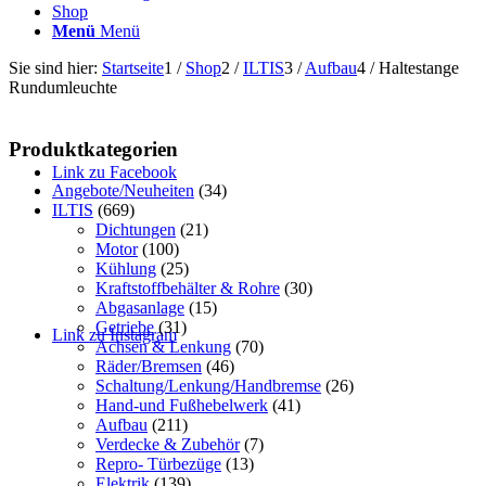
Shop
Menü
Menü
Sie sind hier:
Startseite
1
/
Shop
2
/
ILTIS
3
/
Aufbau
4
/
Haltestange
Rundumleuchte
Produktkategorien
Link zu Facebook
Angebote/Neuheiten
(34)
ILTIS
(669)
Dichtungen
(21)
Motor
(100)
Kühlung
(25)
Kraftstoffbehälter & Rohre
(30)
Abgasanlage
(15)
Getriebe
(31)
Link zu Instagram
Achsen & Lenkung
(70)
Räder/Bremsen
(46)
Schaltung/Lenkung/Handbremse
(26)
Hand-und Fußhebelwerk
(41)
Aufbau
(211)
Verdecke & Zubehör
(7)
Repro- Türbezüge
(13)
Elektrik
(139)