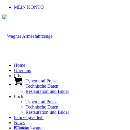
MEIN KONTO
Home
Über uns
Iltis
Typen und Preise
Technische Daten
Restauration und Bilder
Puch
Typen und Preise
Technische Daten
Restauration und Bilder
Fahrzeugverleih
News
0
Kontakt
Einkaufswagen