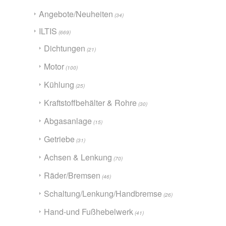
Angebote/Neuheiten
(34)
ILTIS
(669)
Dichtungen
(21)
Motor
(100)
Kühlung
(25)
Kraftstoffbehälter & Rohre
(30)
Abgasanlage
(15)
Getriebe
(31)
Achsen & Lenkung
(70)
Räder/Bremsen
(46)
Schaltung/Lenkung/Handbremse
(26)
Hand-und Fußhebelwerk
(41)