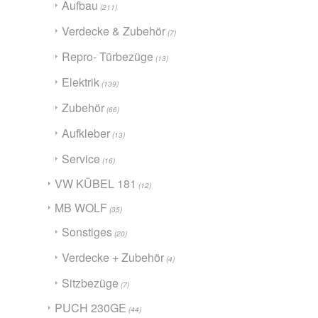
Aufbau
(211)
Verdecke & Zubehör
(7)
Repro- Türbezüge
(13)
Elektrik
(139)
Zubehör
(66)
Aufkleber
(13)
Service
(16)
VW KÜBEL 181
(12)
MB WOLF
(35)
Sonstiges
(20)
Verdecke + Zubehör
(4)
Sitzbezüge
(7)
PUCH 230GE
(44)