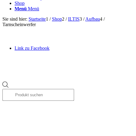
Shop
Menü
Menü
Sie sind hier:
Startseite
1
/
Shop
2
/
ILTIS
3
/
Aufbau
4
/
Tarnscheinwerfer
Link zu Facebook
Products
search
Link zu Instagram