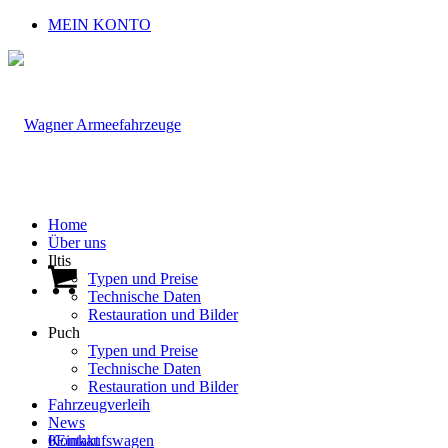
MEIN KONTO
Home
Über uns
Iltis
Typen und Preise
Technische Daten
Restauration und Bilder
Puch
Typen und Preise
Technische Daten
Restauration und Bilder
Fahrzeugverleih
News
0
Kontakt
Einkaufswagen