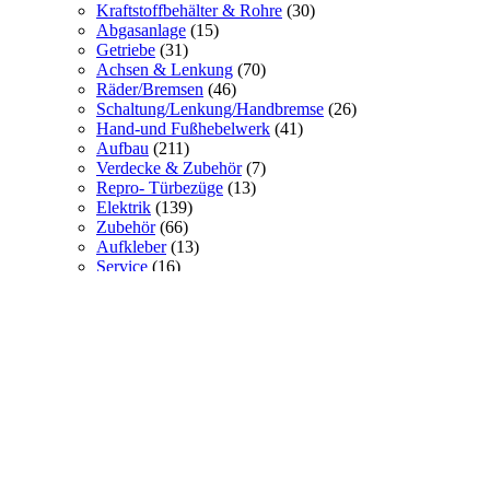
Kraftstoffbehälter & Rohre
(30)
Abgasanlage
(15)
Getriebe
(31)
Achsen & Lenkung
(70)
Räder/Bremsen
(46)
Schaltung/Lenkung/Handbremse
(26)
Hand-und Fußhebelwerk
(41)
Aufbau
(211)
Verdecke & Zubehör
(7)
Repro- Türbezüge
(13)
Elektrik
(139)
Zubehör
(66)
Aufkleber
(13)
Service
(16)
VW KÜBEL 181
(12)
MB WOLF
(35)
Sonstiges
(20)
Verdecke + Zubehör
(4)
Sitzbezüge
(7)
PUCH 230GE
(44)
nicht zugewiesen
(1)
Farbe
(5)
Merchandise
(6)
Sonstiges
(10)